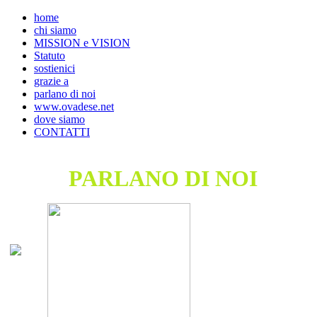
home
chi siamo
MISSION e VISION
Statuto
sostienici
grazie a
parlano di noi
www.ovadese.net
dove siamo
CONTATTI
PARLANO DI NOI